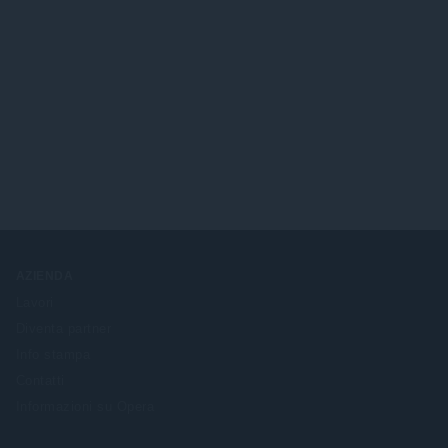
AZIENDA
Lavori
Diventa partner
Info stampa
Contatti
Informazioni su Opera