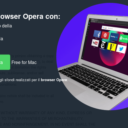
browser Opera con:
 della
ia
e, to any person obtaining a copy

n files (the "Software"), to deal

ra
Free for Mac
 without limitation the rights

ute, sublicense, and/or sell

ons to whom the Software is

gli sfondi realizzati per il
browser Opera
.
conditions:

on notice shall be included in all

e.

, WITHOUT WARRANTY OF ANY KIND, EXPRESS OR

D TO THE WARRANTIES OF MERCHANTABILITY,

 AND NONINFRINGEMENT. IN NO EVENT SHALL THE
