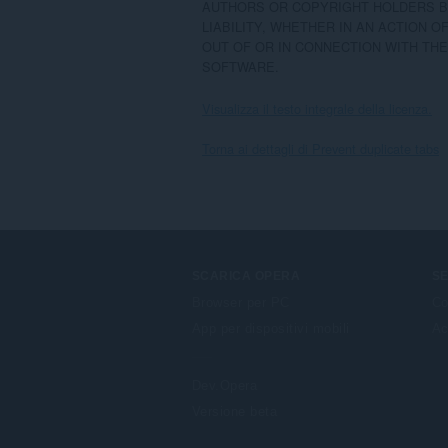
AUTHORS OR COPYRIGHT HOLDERS BE
LIABILITY, WHETHER IN AN ACTION O
OUT OF OR IN CONNECTION WITH THE
SOFTWARE.
Visualizza il testo integrale della licenza.
Torna ai dettagli di Prevent duplicate tabs
SCARICA OPERA
SE
Browser per PC
Co
App per dispositivi mobili
Ac
Dev.Opera
Versione beta