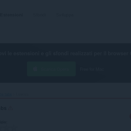
Estensioni
Sfondi
Sviluppa
ovi le estensioni e gli sfondi realizzati per il
browser 
Scarica Opera
Free for Mac
te tabs‎
Licenza
tabs
izio