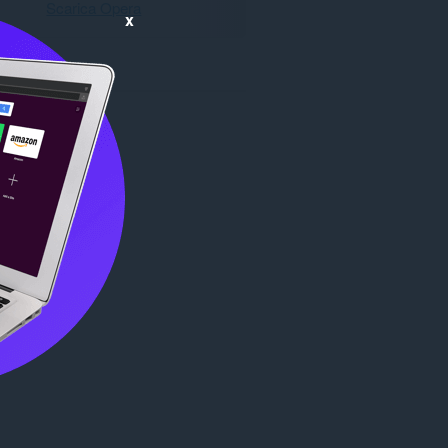
Scarica Opera
x