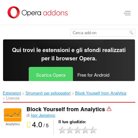
Passa
al
contenuto
principale
Qui trovi le estensioni e gli sfondi realizzati
per il
browser Opera
.
Scarica Opera
Free for Android
Estensioni
Strumenti per sviluppatori
Block Yourself from Analytics‎
Licenza
Block Yourself from Analytics
di
Igor Jerosimic
4.0
Il tuo giudizio
/ 5