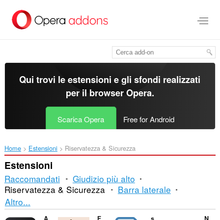
Passa
al
contenuto
principale
Qui trovi le estensioni e gli sfondi realizzati
per il
browser Opera
.
Scarica Opera
Free for Android
Home
Estensioni
Riservatezza & Sicurezza
Estensioni
Raccomandati
Giudizio più alto
Riservatezza & Sicurezza
Barra laterale
Ordinamento
Altro...
e
AI Blocker
Flag Cookies
signTextLSF
NoTrack - Block Redirection Tracking