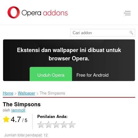
Lompat
ke
konten
utama
Ekstensi dan wallpaper ini dibuat untuk
browser Opera
.
Unduh Opera
Free for Android
Home
Wallpaper
The Simpsons‎
The Simpsons
oleh
jammoll
4.7
Penilaian Anda
/ 5
Jumlah total pendapat:
12