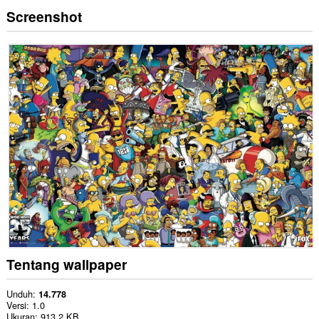
Screenshot
Tentang wallpaper
Unduh
14.778
Versi
1.0
Ukuran
913,2 KB