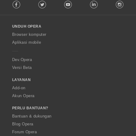
Facebook
Twitter
Youtube
LinkedIn
Instag
o
l
l
o
UNDUH OPERA
w
O
Browser komputer
p
Aplikasi mobile
e
r
a
Dev.Opera
Versi Beta
LAYANAN
Add-on
Akun Opera
PERLU BANTUAN?
Bantuan & dukungan
Blog Opera
Forum Opera