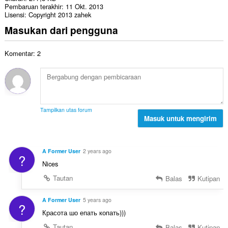
Pembaruan terakhir
11 Okt. 2013
Lisensi
Copyright 2013 zahek
Masukan dari pengguna
Komentar: 2
Tampilkan utas forum
Masuk untuk mengirim
A Former User
2 years ago
?
Nices
Tautan
Balas
Kutipan
A Former User
5 years ago
?
Красота шо епать копать)))
Tautan
Balas
Kutipan