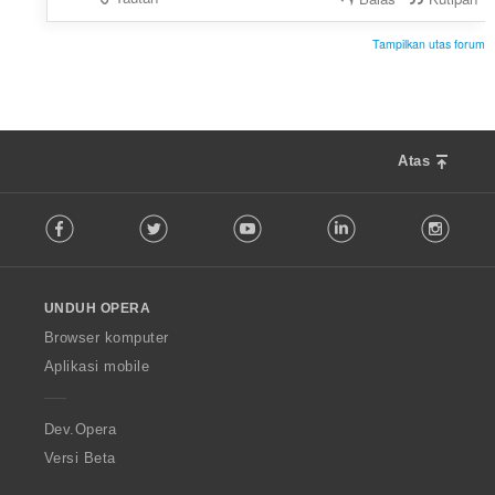
Tampilkan utas forum
Atas
F
Facebook
Twitter
Youtube
LinkedIn
Instag
o
l
l
o
UNDUH OPERA
w
O
Browser komputer
p
Aplikasi mobile
e
r
a
Dev.Opera
Versi Beta