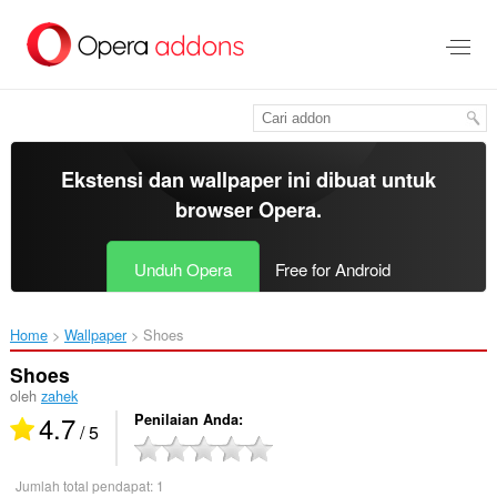
Lompat
ke
konten
utama
Ekstensi dan wallpaper ini dibuat untuk
browser Opera
.
Unduh Opera
Free for Android
Home
Wallpaper
Shoes‎
Shoes
oleh
zahek
4.7
Penilaian Anda
/ 5
Jumlah total pendapat:
1