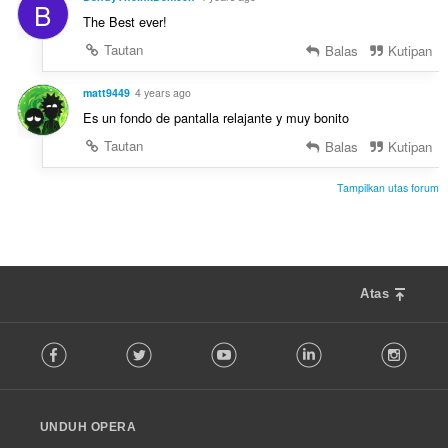
B
The Best ever!
Tautan
Balas
Kutipan
matt9449
4 years ago
Es un fondo de pantalla relajante y muy bonito
Tautan
Balas
Kutipan
Tampilkan utas forum
Atas
F
Facebook
Twitter
Youtube
LinkedIn
Instag
o
l
l
o
UNDUH OPERA
w