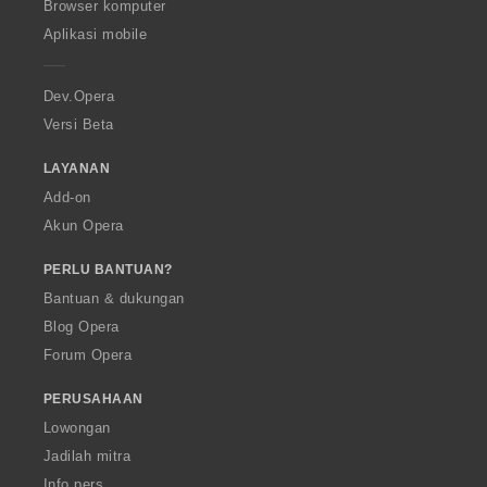
O
Browser komputer
p
Aplikasi mobile
e
r
a
Dev.Opera
Versi Beta
LAYANAN
Add-on
Akun Opera
PERLU BANTUAN?
Bantuan & dukungan
Blog Opera
Forum Opera
PERUSAHAAN
Lowongan
Jadilah mitra
Info pers