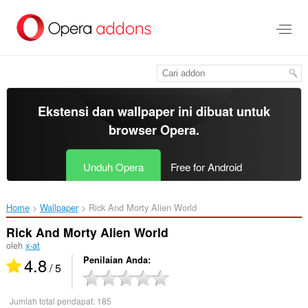
Lompat
ke
konten
utama
Ekstensi dan wallpaper ini dibuat untuk
browser Opera
.
Unduh Opera
Free for Android
Home
Wallpaper
Rick And Morty Alien World‎
Rick And Morty Alien World
oleh
x-at
4.8
Penilaian Anda
/ 5
Jumlah total pendapat:
185