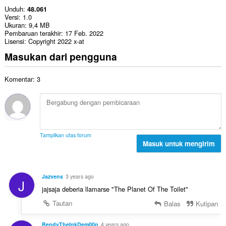
Unduh
48.061
Versi
1.0
Ukuran
9,4 MB
Pembaruan terakhir
17 Feb. 2022
Lisensi
Copyright 2022 x-at
Masukan dari pengguna
Komentar: 3
Tampilkan utas forum
Masuk untuk mengirim
Jazvens
3 years ago
J
jajsaja deberia llamarse "The Planet Of The Toilet"
Tautan
Balas
Kutipan
BendyTheInkDem00n
4 years ago