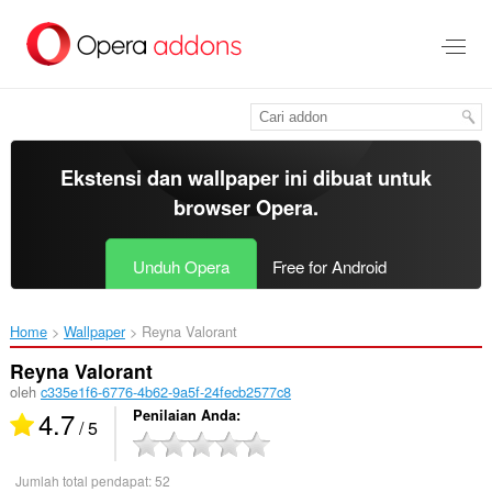
Lompat
ke
konten
utama
Ekstensi dan wallpaper ini dibuat untuk
browser Opera
.
Unduh Opera
Free for Android
Home
Wallpaper
Reyna Valorant‎
Reyna Valorant
oleh
c335e1f6-6776-4b62-9a5f-24fecb2577c8
4.7
Penilaian Anda
/ 5
Jumlah total pendapat:
52