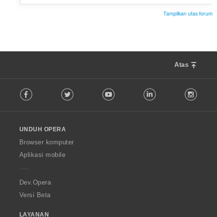
Tampilkan utas forum
Atas
F
Facebook
Twitter
Youtube
LinkedIn
Instag
o
l
l
o
UNDUH OPERA
w
O
Browser komputer
p
Aplikasi mobile
e
r
a
Dev.Opera
Versi Beta
LAYANAN