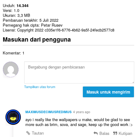
Unduh
14.344
Versi
1.0
Ukuran
3,3 MB
Pembaruan terakhir
5 Juli 2022
Pemegang hak cipta
Petar Rusev
Lisensi
Copyright 2022 c335e1f6-6776-4b62-9a5f-24fecb2577c8
Masukan dari pengguna
Komentar: 1
Tampilkan utas forum
Masuk untuk mengirim
MAXIMUSDECIMUSREDIMUS
4 years ago
ayo i really like the wallpapers u make, would be glad to see
more such as brim, sova, and sage, keep up the good work :>
Tautan
Balas
Kutipan