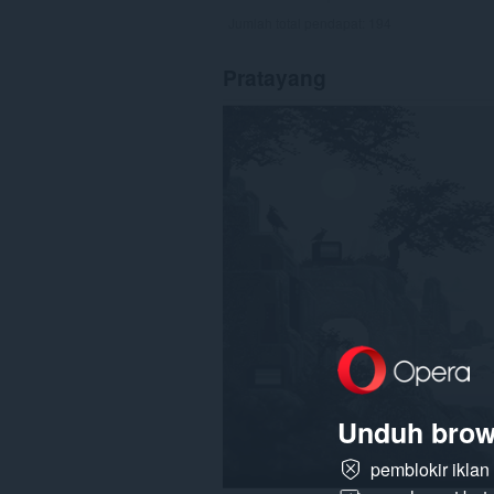
Jumlah total pendapat:
194
Pratayang
Unduh brow
pemblokir ikla