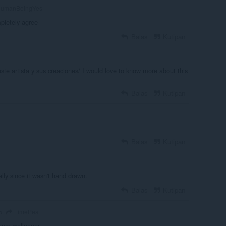
umanBeingYes
pletely agree
Balas
Kutipan
te artista y sus creaciones/ I would love to know more about this
Balas
Kutipan
Balas
Kutipan
ally since it wasn't hand drawn.
Balas
Kutipan
LimePea
o
team wallpaper