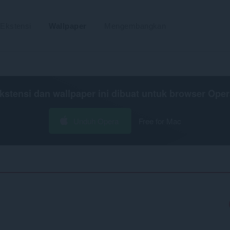
Ekstensi
Wallpaper
Mengembangkan
kstensi dan wallpaper ini dibuat untuk
browser Oper
Unduh Opera
Free for Mac