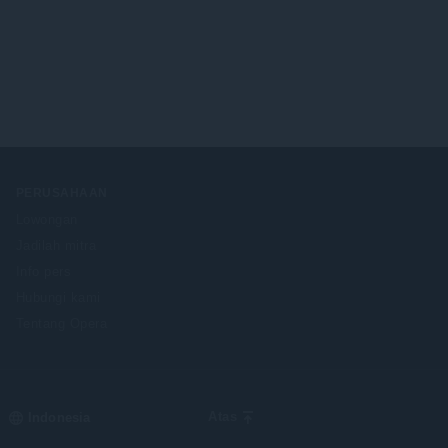
PERUSAHAAN
Lowongan
Jadilah mitra
Info pers
Hubungi kami
Tentang Opera
Select
Atas
your