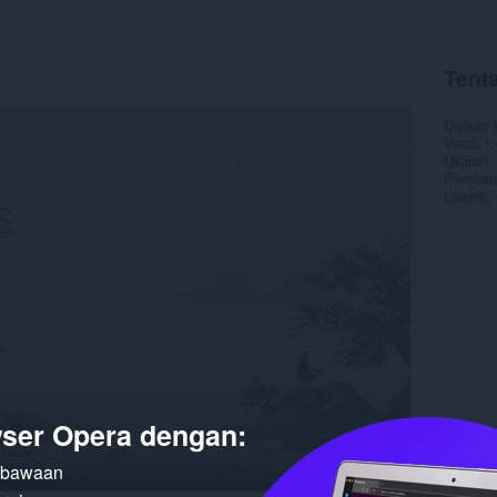
Tent
Unduh
Versi
1.
Ukuran
Pembaru
Lisensi
ser Opera dengan:
n bawaan