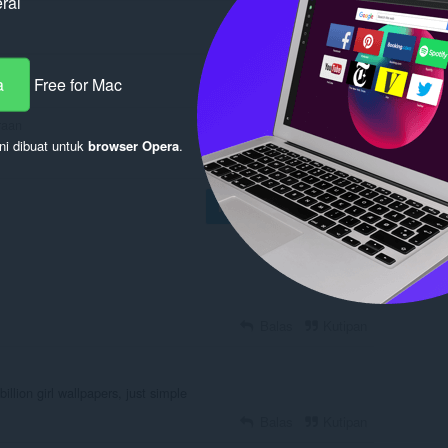
rai
a
Free for Mac
ni dibuat untuk
browser Opera
.
Masuk untuk mengirim
Balas
Kutipan
illion girl wallpapers, just simple
Balas
Kutipan