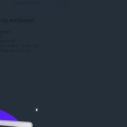
Unduh Opera
ang wallpaper
43.537
0
236,6 KB
an terakhir
15 Okt. 2021
Copyright 2021 x-at
x