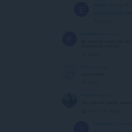
H
elchilled
1 year ago
E
@humanbeingyes
: com
Tautan
FckingRaven
4 years ago
F
Me encantaría saber más de es
artist and his creations.
Tautan
qvcxn
4 years ago
clean meoww
Tautan
LimePea
4 years ago
Very nice and creative, especi
Gulung
Tautan
A Former User
4 years ag
?
@limepea
: This is a s