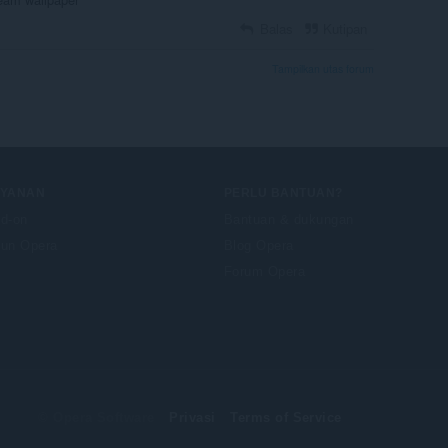
Balas
Kutipan
Tampilkan utas forum
AYANAN
PERLU BANTUAN?
d-on
Bantuan & dukungan
un Opera
Blog Opera
Forum Opera
© Opera Software
Privasi
Terms of Service