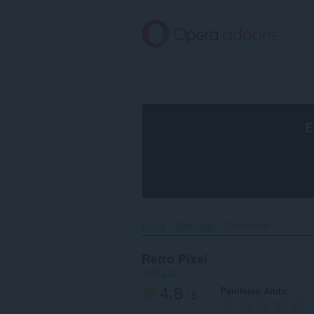
Lompat
ke
konten
utama
E
Home
Wallpaper
Retro Pixel‎
Retro Pixel
oleh
x-at
4.8
Penilaian Anda
/ 5