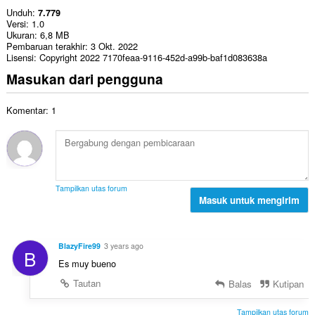
Unduh
7.779
Versi
1.0
Ukuran
6,8 MB
Pembaruan terakhir
3 Okt. 2022
Lisensi
Copyright 2022 7170feaa-9116-452d-a99b-baf1d083638a
Masukan dari pengguna
Komentar: 1
Tampilkan utas forum
Masuk untuk mengirim
BlazyFire99
3 years ago
B
Es muy bueno
Tautan
Balas
Kutipan
Tampilkan utas forum