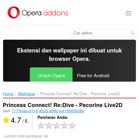
Lompat
ke
konten
utama
Ekstensi dan wallpaper ini dibuat untuk
browser Opera
.
Unduh Opera
Free for Android
Home
Wallpaper
Princess Connect! Re:Dive - Pecorine Live2D‎
Princess Connect! Re:Dive - Pecorine Live2D
oleh
7170feaa-9116-452d-a99b-baf1d083638a
4.7
Penilaian Anda
/ 5
Jumlah total pendapat:
44