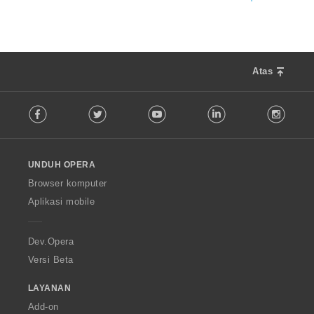
Atas
F
Facebook
Twitter
Youtube
LinkedIn
Instag
o
l
l
o
UNDUH OPERA
w
O
Browser komputer
p
Aplikasi mobile
e
r
a
Dev.Opera
Versi Beta
LAYANAN
Add-on