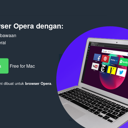
ser Opera dengan:
n bawaan
rai
Masuk untuk mengirim
a
Free for Mac
ni dibuat untuk
browser Opera
.
Balas
Kutipan
Balas
Kutipan