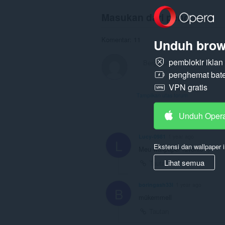
Masukan dari pengguna
Komentar: 11
Unduh brow
pemblokir ikla
penghemat bate
VPN gratis
Tampilkan utas forum
Unduh Oper
Lucy-0981
1 year ago
L
Ekstensi dan wallpaper i
Meu wallpaper favorito 🩷
Lihat semua
Tautan
boringash33l
1 year ago
B
mükemmell
Tautan