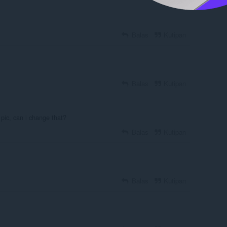
Balas
Kutipan
Balas
Kutipan
 pic, can i change that?
Balas
Kutipan
Balas
Kutipan