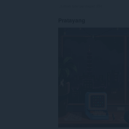
Jumlah total pendapat:
254
Pratayang