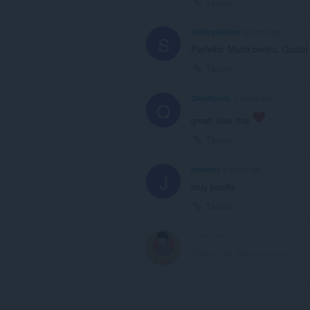
Tautan
shirleytatiane
3 years ago
S
Perfeito! Muito bonito. Gostei
Tautan
QasiMystic
3 years ago
Q
great! love this
Tautan
jeissonj
3 years ago
J
muy bonito
Tautan
Corado99 6
3 years ago
Posting ini telah dihapus!
Tautan