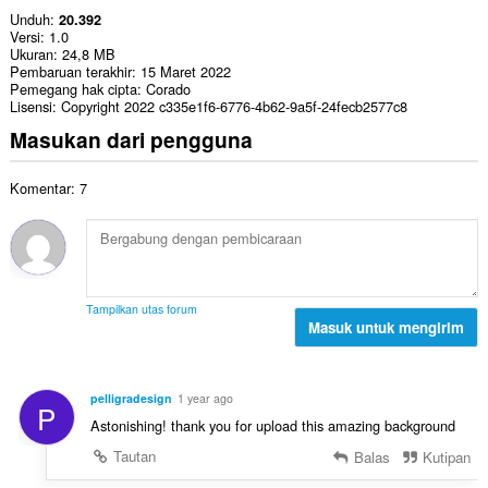
Unduh
20.392
Versi
1.0
Ukuran
24,8 MB
Pembaruan terakhir
15 Maret 2022
Pemegang hak cipta
Corado
Lisensi
Copyright 2022 c335e1f6-6776-4b62-9a5f-24fecb2577c8
Masukan dari pengguna
Komentar: 7
Tampilkan utas forum
Masuk untuk mengirim
pelligradesign
1 year ago
P
Astonishing! thank you for upload this amazing background
Tautan
Balas
Kutipan