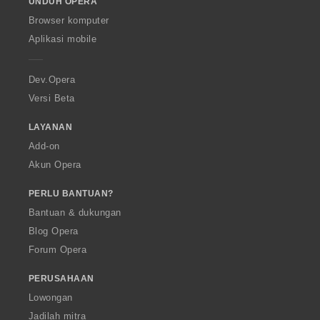
UNDUH OPERA
w
O
Browser komputer
p
Aplikasi mobile
e
r
a
Dev.Opera
Versi Beta
LAYANAN
Add-on
Akun Opera
PERLU BANTUAN?
Bantuan & dukungan
Blog Opera
Forum Opera
PERUSAHAAN
Lowongan
Jadilah mitra