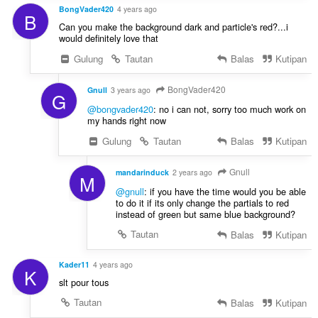
BongVader420
4 years ago
B
Can you make the background dark and particle's red?...i
would definitely love that
Gulung
Tautan
Balas
Kutipan
BongVader420
Gnull
3 years ago
G
@bongvader420
: no i can not, sorry too much work on
my hands right now
Gulung
Tautan
Balas
Kutipan
Gnull
mandarinduck
2 years ago
M
@gnull
: if you have the time would you be able
to do it if its only change the partials to red
instead of green but same blue background?
Tautan
Balas
Kutipan
Kader11
4 years ago
K
slt pour tous
Tautan
Balas
Kutipan