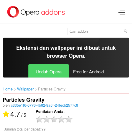
Lompat
ke
konten
utama
Ekstensi dan wallpaper ini dibuat untuk
browser Opera
.
Unduh Opera
Free for Android
Home
Wallpaper
Particles Gravity‎
Particles Gravity
oleh
c335e1f6-6776-4b62-9a5f-24fecb2577c8
4.7
Penilaian Anda
/ 5
Jumlah total pendapat:
99