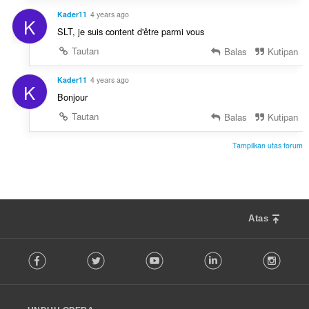
Kader11
4 years ago
K
SLT, je suis content d'être parmi vous
Tautan
Balas
Kutipan
Kader11
4 years ago
K
Bonjour
Tautan
Balas
Kutipan
Tampilkan utas forum
Atas
F
Facebook
Twitter
Youtube
LinkedIn
Instag
o
l
l
o