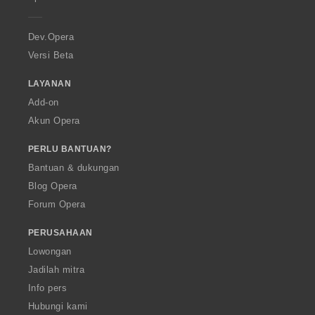
e
r
a
Dev.Opera
Versi Beta
LAYANAN
Add-on
Akun Opera
PERLU BANTUAN?
Bantuan & dukungan
Blog Opera
Forum Opera
PERUSAHAAN
Lowongan
Jadilah mitra
Info pers
Hubungi kami