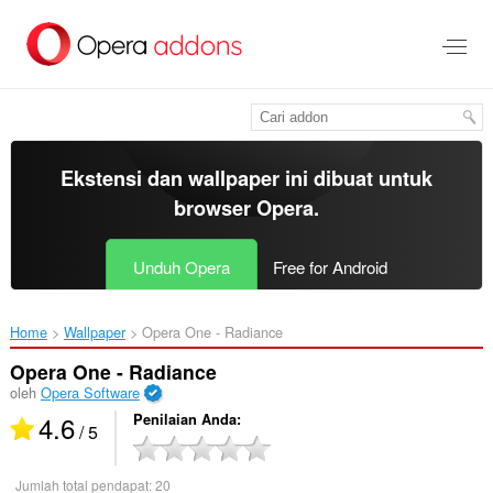
Lompat
ke
konten
utama
Ekstensi dan wallpaper ini dibuat untuk
browser Opera
.
Unduh Opera
Free for Android
Home
Wallpaper
Opera One - Radiance‎
Opera One - Radiance
oleh
Opera Software
4.6
Penilaian Anda
/ 5
Jumlah total pendapat:
20