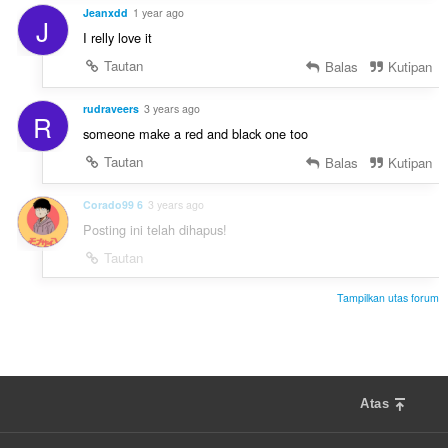
Jeanxdd
1 year ago
J
I relly love it
Tautan
Balas
Kutipan
rudraveers
3 years ago
R
someone make a red and black one too
Tautan
Balas
Kutipan
Corado99 6
3 years ago
Posting ini telah dihapus!
Tautan
Tampilkan utas forum
Atas
F