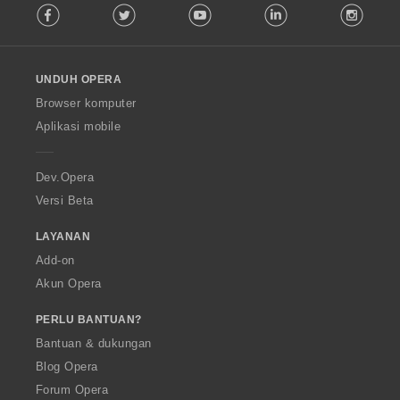
Facebook
Twitter
Youtube
LinkedIn
Instag
o
l
l
o
UNDUH OPERA
w
O
Browser komputer
p
Aplikasi mobile
e
r
a
Dev.Opera
Versi Beta
LAYANAN
Add-on
Akun Opera
PERLU BANTUAN?
Bantuan & dukungan
Blog Opera
Forum Opera