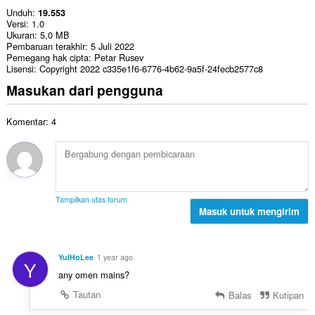
Unduh
19.553
Versi
1.0
Ukuran
5,0 MB
Pembaruan terakhir
5 Juli 2022
Pemegang hak cipta
Petar Rusev
Lisensi
Copyright 2022 c335e1f6-6776-4b62-9a5f-24fecb2577c8
Masukan dari pengguna
Komentar: 4
Tampilkan utas forum
Masuk untuk mengirim
YulHoLee
1 year ago
Y
any omen mains?
Tautan
Balas
Kutipan