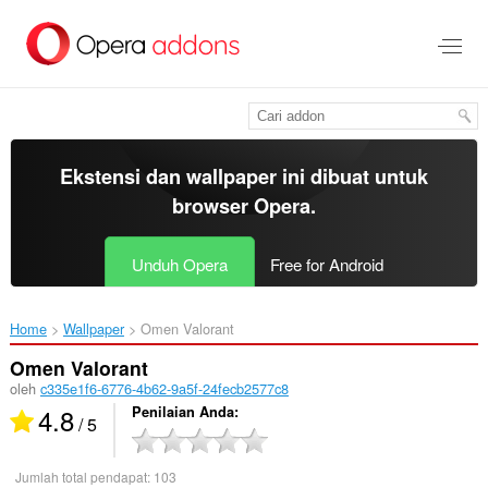
Lompat
ke
konten
utama
Ekstensi dan wallpaper ini dibuat untuk
browser Opera
.
Unduh Opera
Free for Android
Home
Wallpaper
Omen Valorant‎
Omen Valorant
oleh
c335e1f6-6776-4b62-9a5f-24fecb2577c8
4.8
Penilaian Anda
/ 5
Jumlah total pendapat:
103