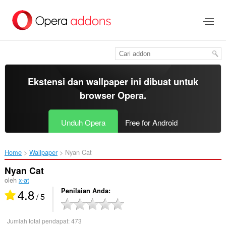
Lompat
ke
konten
utama
Ekstensi dan wallpaper ini dibuat untuk
browser Opera
.
Unduh Opera
Free for Android
Home
Wallpaper
Nyan Cat‎
Nyan Cat
oleh
x-at
4.8
Penilaian Anda
/ 5
Jumlah total pendapat:
473