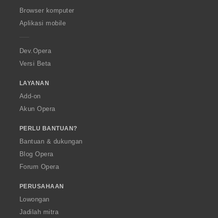
O
Browser komputer
p
Aplikasi mobile
e
r
a
Dev.Opera
Versi Beta
LAYANAN
Add-on
Akun Opera
PERLU BANTUAN?
Bantuan & dukungan
Blog Opera
Forum Opera
PERUSAHAAN
Lowongan
Jadilah mitra