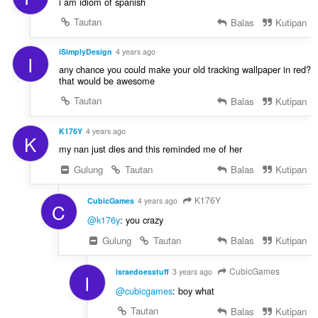
i am idiom of spanish
Tautan
Balas
Kutipan
iSimplyDesign
4 years ago
I
any chance you could make your old tracking wallpaper in red?
that would be awesome
Tautan
Balas
Kutipan
K176Y
4 years ago
K
my nan just dies and this reminded me of her
Gulung
Tautan
Balas
Kutipan
K176Y
CubicGames
4 years ago
C
@k176y
: you crazy
Gulung
Tautan
Balas
Kutipan
CubicGames
israedoesstuff
3 years ago
I
@cubicgames
: boy what
Tautan
Balas
Kutipan