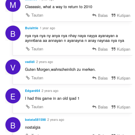
M
Classssic, what a way to return to 2010
Tautan
Balas
Kutipan
Buislttle
1 year ago
B
nya nya nya ny anya nya nhay naya nayya ayanayan a
aynn6ana aa annayan n ayanayna n anay naynaa nya nya
Tautan
Balas
Kutipan
vadidi
2 years ago
V
Guten Morgen,wahrscheinlich zu merken.
Tautan
Balas
Kutipan
Edgard64
2 years ago
E
I had this game in an old ipad 1
Tautan
Balas
Kutipan
batata581598
2 years ago
B
nostalgia