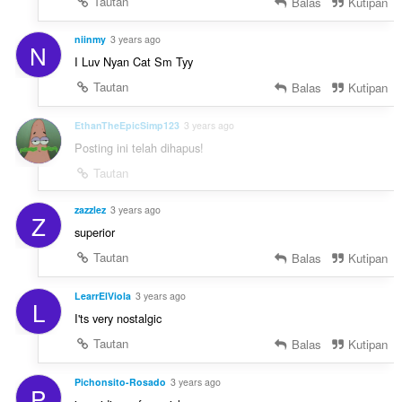
Tautan
Balas
Kutipan
niinmy
3 years ago
N
I Luv Nyan Cat Sm Tyy
Tautan
Balas
Kutipan
EthanTheEpicSimp123
3 years ago
Posting ini telah dihapus!
Tautan
zazzlez
3 years ago
Z
superior
Tautan
Balas
Kutipan
LearrElViola
3 years ago
L
I'ts very nostalgic
Tautan
Balas
Kutipan
Pichonsito-Rosado
3 years ago
P