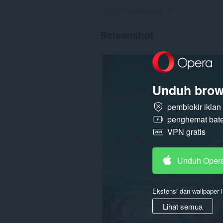
Jumlah total pendapat:
28
Screenshot
Unduh brow
pemblokir ikla
penghemat bate
VPN gratis
Unduh Oper
Ekstensi dan wallpaper i
Lihat semua