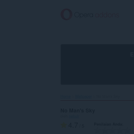
Lompat
ke
konten
utama
E
Home
Wallpaper
No Man's Sky‎
No Man's Sky
oleh
nebulr
4.7
Penilaian Anda
/ 5