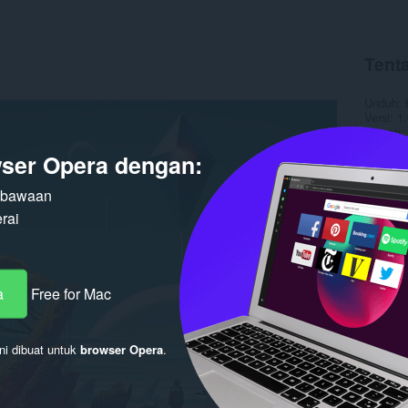
Tent
Unduh
Versi
1.
Ukuran
Pembaru
ser Opera dengan:
Pemegan
Lisensi
n bawaan
rai
a
Free for Mac
ni dibuat untuk
browser Opera
.