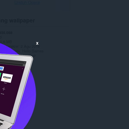
Unduh Opera
ang wallpaper
936.088
0
1,6 MB
x
an terakhir
2 Agu 2016
g hak cipta
Hello Games
Copyright 2016 nebulr