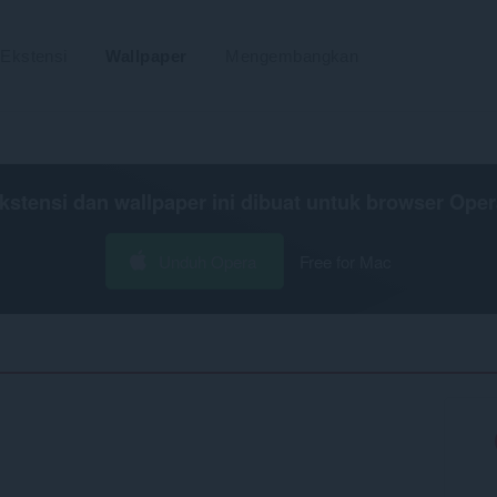
Ekstensi
Wallpaper
Mengembangkan
kstensi dan wallpaper ini dibuat untuk
browser Oper
Unduh Opera
Free for Mac