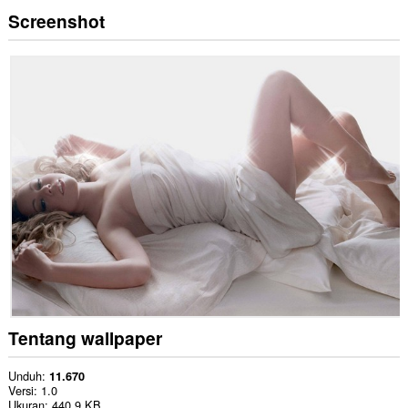
Screenshot
Tentang wallpaper
Unduh
11.670
Versi
1.0
Ukuran
440,9 KB