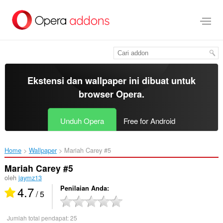
Lompat
ke
konten
utama
Ekstensi dan wallpaper ini dibuat untuk
browser Opera
.
Unduh Opera
Free for Android
Home
Wallpaper
Mariah Carey #5‎
Mariah Carey #5
oleh
jaymz13
4.7
Penilaian Anda
/ 5
Jumlah total pendapat:
25