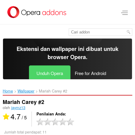
Lompat
ke
konten
utama
Ekstensi dan wallpaper ini dibuat untuk
browser Opera
.
Unduh Opera
Free for Android
Home
Wallpaper
Mariah Carey #2‎
Mariah Carey #2
oleh
jaymz13
4.7
Penilaian Anda
/ 5
Jumlah total pendapat:
11