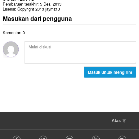
Pembaruan terakhir
5 Des. 2013
Lisensi
Copyright 2013 jaymz13
Masukan dari pengguna
Komentar: 0
Masuk untuk mengirim
Atas
F
Facebook
Twitter
Youtube
LinkedIn
Instag
o