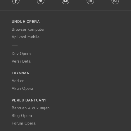
l
l
o
UNDUH OPERA
w
O
Browser komputer
p
Aplikasi mobile
e
r
a
Dev.Opera
Versi Beta
LAYANAN
Add-on
Akun Opera
PERLU BANTUAN?
Bantuan & dukungan
Blog Opera
Forum Opera