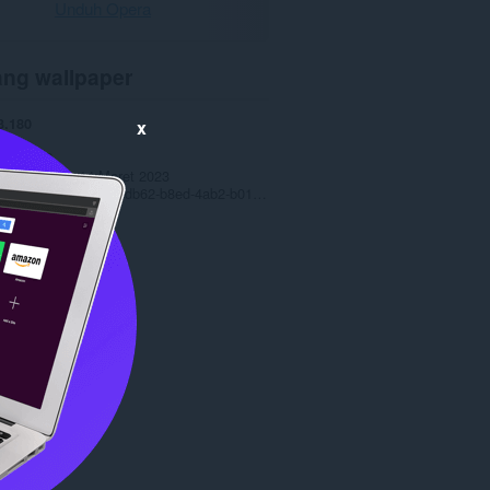
Unduh Opera
ang wallpaper
3.180
x
0
20,1 MB
an terakhir
14 Maret 2023
Copyright 2022 077fdb62-b8ed-4ab2-b012-c9f5523df44b