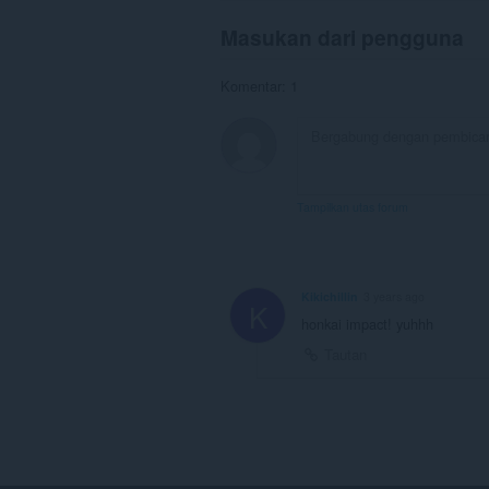
Masukan dari pengguna
Komentar: 1
Tampilkan utas forum
Kikichillin
3 years ago
K
honkai impact! yuhhh
Tautan