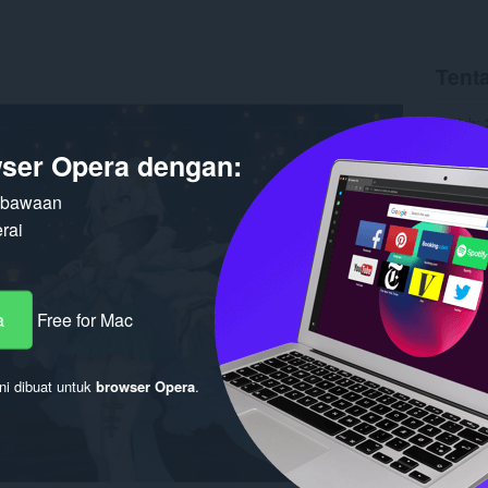
Tent
Unduh
Versi
1.
ser Opera dengan:
Ukuran
Pembaru
Lisensi
n bawaan
rai
a
Free for Mac
ni dibuat untuk
browser Opera
.