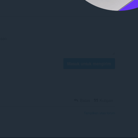
Masuk untuk mengirim
Balas
Kutipan
Tampilkan utas forum