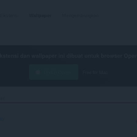
Ekstensi
Wallpaper
Mengembangkan
kstensi dan wallpaper ini dibuat untuk
browser Oper
Unduh Opera
Free for Mac
4K‎
4b