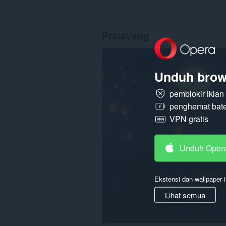
Jumlah total pendapat:
47
Pratayang
Unduh brow
pemblokir ikla
penghemat bate
VPN gratis
Unduh Oper
Ekstensi dan wallpaper i
Lihat semua