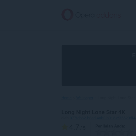
Lompat
ke
konten
utama
E
Home
Wallpaper
Long Night Lone Star 
Long Night Lone Star 4K
oleh
077fdb62-b8ed-4ab2-b012-c9f5523df4
4.7
Penilaian Anda
/ 5