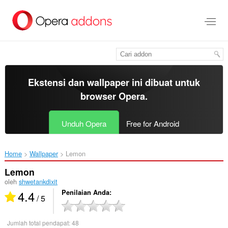
Lompat
ke
konten
utama
Ekstensi dan wallpaper ini dibuat untuk
browser Opera
.
Unduh Opera
Free for Android
Home
Wallpaper
Lemon‎
Lemon
oleh
shwetankdixit
4.4
Penilaian Anda
/ 5
Jumlah total pendapat:
48