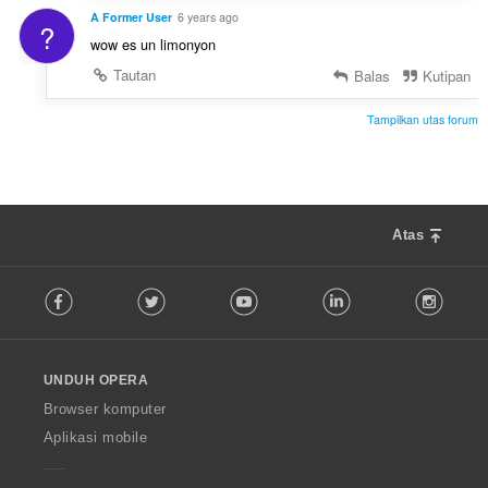
A Former User
6 years ago
?
wow es un limonyon
Tautan
Balas
Kutipan
Tampilkan utas forum
Atas
F
Facebook
Twitter
Youtube
LinkedIn
Instag
o
l
l
o
UNDUH OPERA
w
O
Browser komputer
p
Aplikasi mobile
e
r