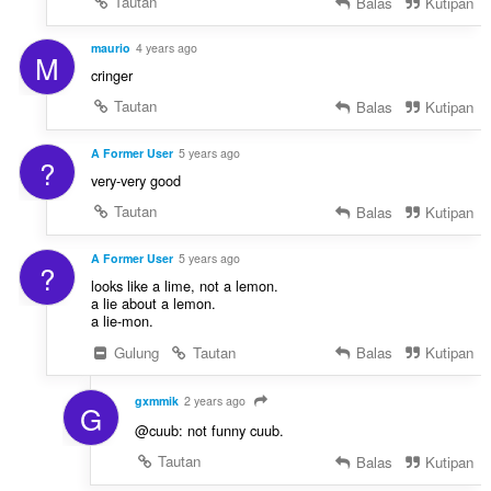
Tautan
Balas
Kutipan
maurio
4 years ago
M
cringer
Tautan
Balas
Kutipan
A Former User
5 years ago
?
very-very good
Tautan
Balas
Kutipan
A Former User
5 years ago
?
looks like a lime, not a lemon.
a lie about a lemon.
a lie-mon.
Gulung
Tautan
Balas
Kutipan
gxmmik
2 years ago
G
@cuub: not funny cuub.
Tautan
Balas
Kutipan