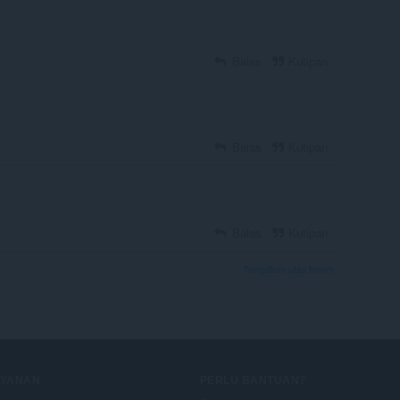
Balas
Kutipan
Balas
Kutipan
Balas
Kutipan
Tampilkan utas forum
AYANAN
PERLU BANTUAN?