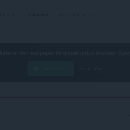
Ekstensi
Wallpaper
Mengembangkan
kstensi dan wallpaper ini dibuat untuk
browser Oper
Unduh Opera
Free for Mac