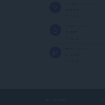
A Former User
2 years ago
?
Looks Cool
Tautan
DarshArora
2 years ago
D
incredible
Tautan
M3MiAN
3 years ago
M
es increible
Tautan
UNDUH OPERA
L