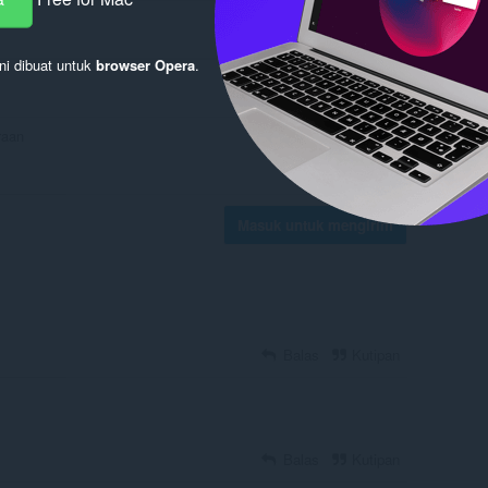
ni dibuat untuk
browser Opera
.
Masuk untuk mengirim
Balas
Kutipan
Balas
Kutipan