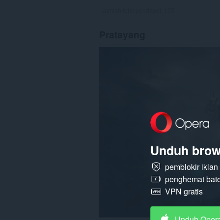
Jumlah total pendapat:
155
Pratayang
Unduh brow
pemblokir ikla
penghemat bate
VPN gratis
Unduh Oper