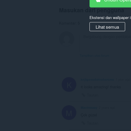
Masukan dari pengguna
Ekstensi dan wallpaper i
Komentar: 5
Lihat semua
Tampilkan utas forum
knjigovodstvohercms
1 year ago
K
it looks amazing! thanks
Tautan
Mavimsaay
2 years ago
M
Çok güzel
Tautan