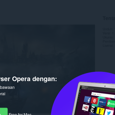
Tent
Unduh
Versi
1.
Ukuran
Pembaru
Lisensi
ser Opera dengan:
n bawaan
rai
a
Free for Mac