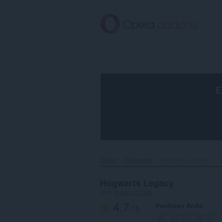
Lompat
ke
konten
utama
E
Home
Wallpaper
Hogwarts Legacy‎
Hogwarts Legacy
oleh
firestorm1096
4.7
Penilaian Anda
/ 5