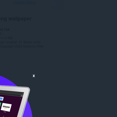
Unduh Opera
ang wallpaper
13.734
0
11,5 MB
an terakhir
21 Maret 2023
Copyright 2023 firestorm1096
x