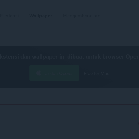
Ekstensi
Wallpaper
Mengembangkan
kstensi dan wallpaper ini dibuat untuk
browser Oper
Unduh Opera
Free for Mac