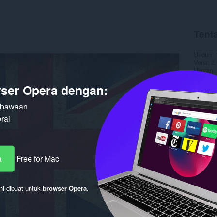
Tent
Unduh
Versi
2.
Ukuran
Pembaru
Lisensi
ser Opera dengan:
n bawaan
rai
a
Free for Mac
ni dibuat untuk
browser Opera
.