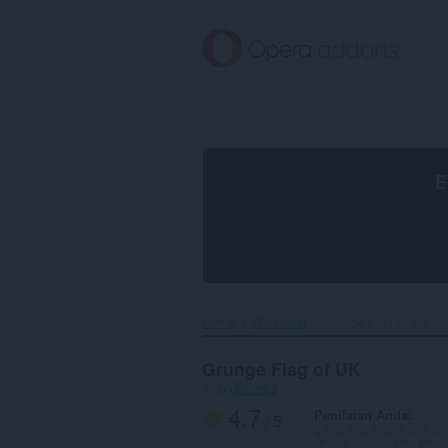
Lompat
ke
konten
utama
E
Home
Wallpaper
Grunge Flag of UK‎
Grunge Flag of UK
oleh
dkiller83
4.7
Penilaian Anda
/ 5