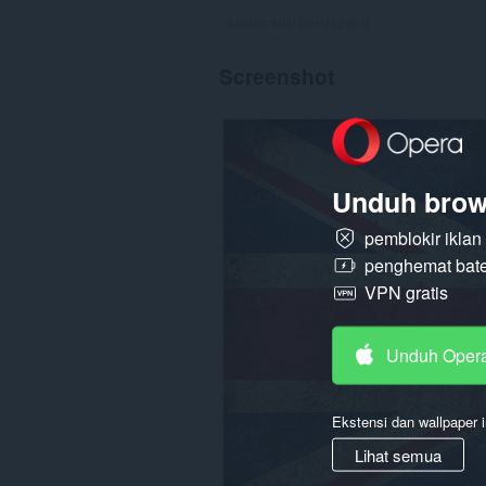
Jumlah total pendapat:
9
Screenshot
Unduh brow
pemblokir ikla
penghemat bate
VPN gratis
Unduh Oper
Ekstensi dan wallpaper i
Lihat semua