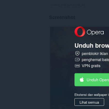
Jumlah total pendapat:
30
Screenshot
Unduh brow
pemblokir ikla
penghemat bate
VPN gratis
Unduh Oper
Ekstensi dan wallpaper i
Lihat semua