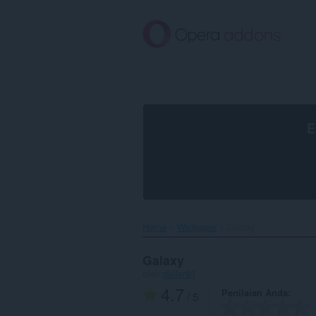
Lompat
ke
konten
utama
E
Home
Wallpaper
Galaxy‎
Galaxy
oleh
dkiller83
4.7
Penilaian Anda
/ 5