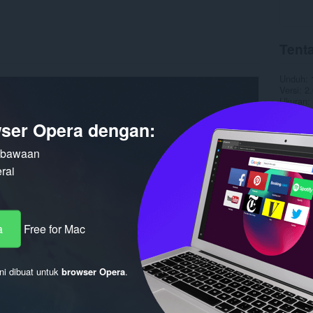
Tent
Unduh
Versi
2.
Ukuran
Pembaru
Lisensi
ser Opera dengan:
n bawaan
rai
a
Free for Mac
ni dibuat untuk
browser Opera
.