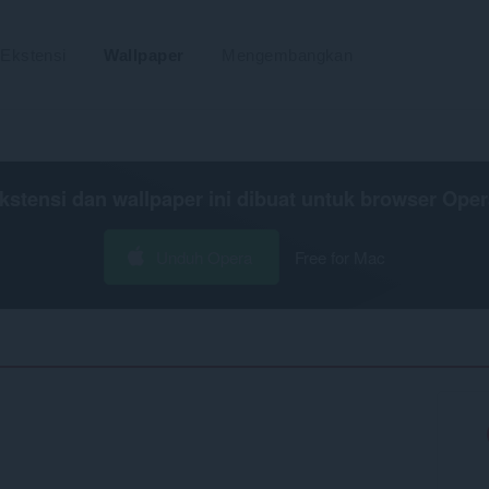
Ekstensi
Wallpaper
Mengembangkan
kstensi dan wallpaper ini dibuat untuk
browser Oper
Unduh Opera
Free for Mac