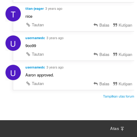
titan-jeager
3 years ago
T
nice
Tautan
Balas
Kutipan
usernamedc
3 years ago
U
9oo99
Tautan
Balas
Kutipan
usernamedc
3 years ago
U
Aaron approved.
Tautan
Balas
Kutipan
Tampilkan utas forum
Atas