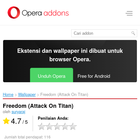
Lompat
ke
konten
utama
Ekstensi dan wallpaper ini dibuat untuk
browser Opera
.
Unduh Opera
Free for Android
Home
Wallpaper
Freedom (Attack On Titan)‎
Freedom (Attack On Titan)
oleh
suryaraj
4.7
Penilaian Anda
/ 5
Jumlah total pendapat:
116