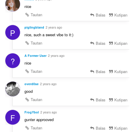
nice
Tautan
Balas
Kutipan
piglingbland
2 years ago
P
nice, such a sweet vibe to it:)
Tautan
Balas
Kutipan
A Former User
2 years ago
?
nice
Tautan
Balas
Kutipan
overd0se
2 years ago
good
Tautan
Balas
Kutipan
FrogYboI
2 years ago
F
gunter approoved
Tautan
Balas
Kutipan