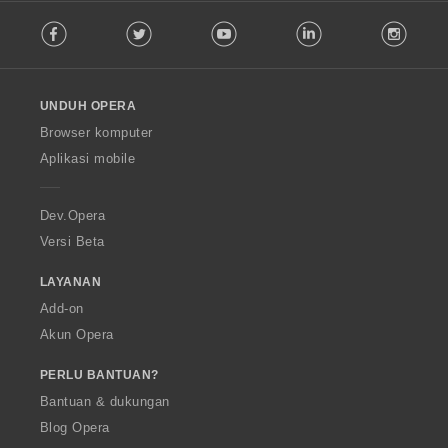
F
Facebook
Twitter
Youtube
LinkedIn
Instag
o
l
l
o
UNDUH OPERA
w
O
Browser komputer
p
Aplikasi mobile
e
r
a
Dev.Opera
Versi Beta
LAYANAN
Add-on
Akun Opera
PERLU BANTUAN?
Bantuan & dukungan
Blog Opera