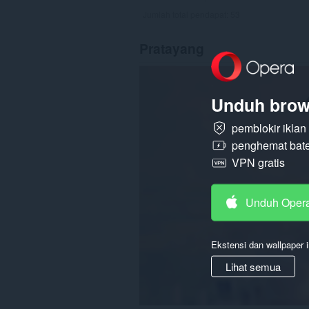
Jumlah total pendapat:
53
Pratayang
Unduh brow
pemblokir ikla
penghemat bate
VPN gratis
Unduh Oper
Ekstensi dan wallpaper i
Lihat semua