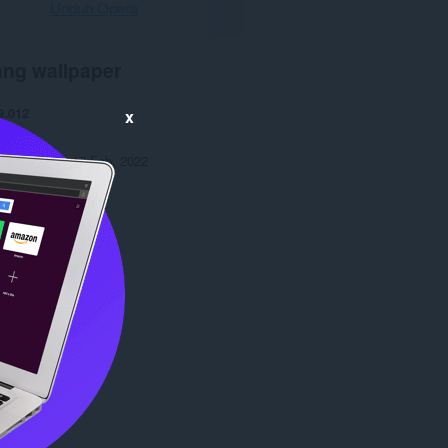
Unduh Opera
ang wallpaper
9.012
x
0
7,5 MB
an terakhir
17 Feb. 2022
Copyright 2022 x-at