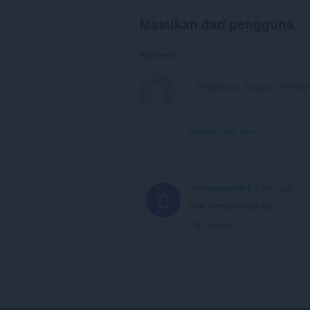
Masukan dari pengguna
Komentar: 1
Tampilkan utas forum
Crunchi-worlde2
4 years ago
C
trop beauuuuuuuuuu
Tautan