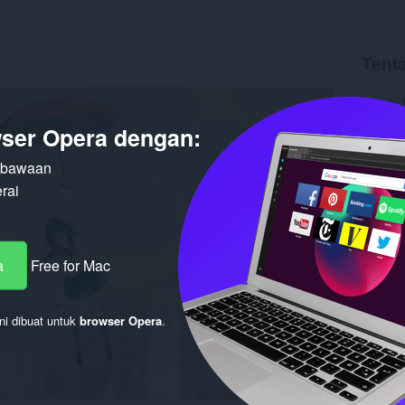
Tent
Unduh
Versi
1.
ser Opera dengan:
Ukuran
Pembaru
Lisensi
n bawaan
rai
a
Free for Mac
ni dibuat untuk
browser Opera
.