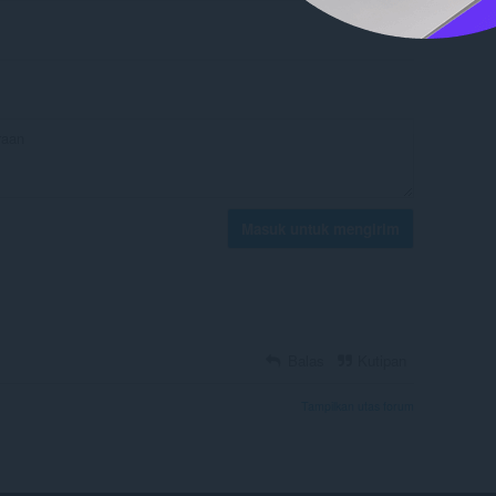
Masuk untuk mengirim
Balas
Kutipan
Tampilkan utas forum