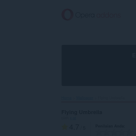
Lompat
ke
konten
utama
E
Home
Wallpaper
Flying Umbrella‎
Flying Umbrella
oleh
x-at
4.7
Penilaian Anda
/ 5