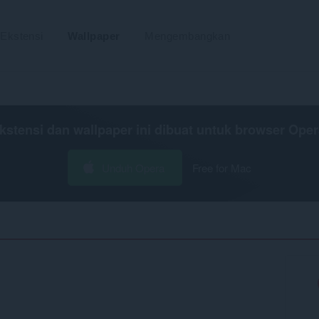
Ekstensi
Wallpaper
Mengembangkan
kstensi dan wallpaper ini dibuat untuk
browser Oper
Unduh Opera
Free for Mac