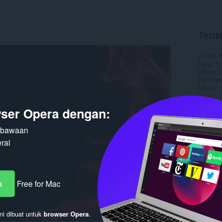
Tent
Unduh
Versi
1.
Ukuran
Pembaru
Lisensi
ser Opera dengan:
n bawaan
rai
a
Free for Mac
ni dibuat untuk
browser Opera
.