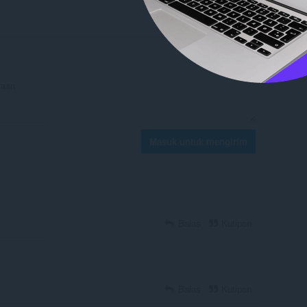
Masuk untuk mengirim
Balas
Kutipan
Balas
Kutipan