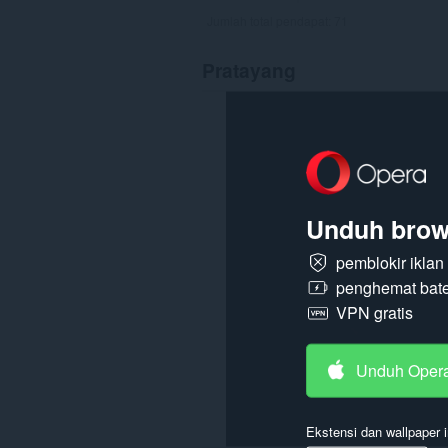
Jumlah total pendapat:
71
Pratayang
Unduh brow
pemblokir ikla
penghemat bate
VPN gratis
Unduh Oper
Ekstensi dan wallpaper i