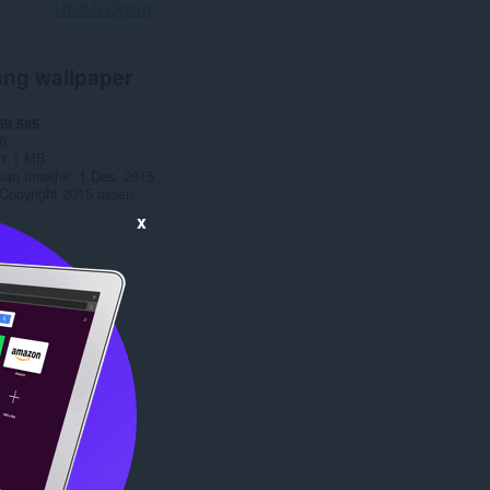
Unduh Opera
ang wallpaper
59.585
0
1,1 MB
an terakhir
1 Des. 2015
Copyright 2015 ossen
x