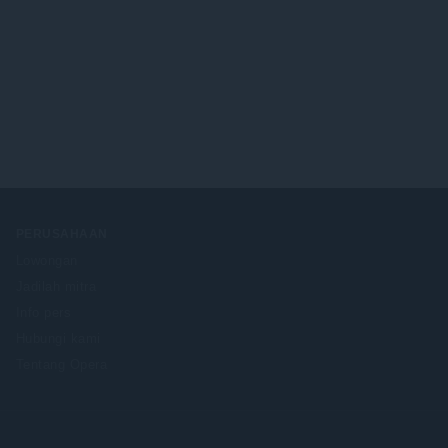
PERUSAHAAN
Lowongan
Jadilah mitra
Info pers
Hubungi kami
Tentang Opera