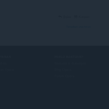
Balas
Kutipan
Tampilkan utas forum
AYANAN
PERLU BANTUAN?
d-on
Bantuan & dukungan
un Opera
Blog Opera
Forum Opera