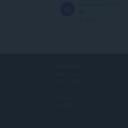
gamingreaper28q6
5 years ago
G
nice
Tautan
UNDUH OPERA
L
Browser komputer
Ad
Aplikasi mobile
Ak
Dev.Opera
Versi Beta
F
o