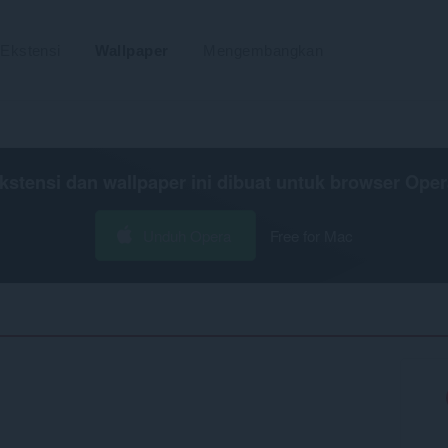
Ekstensi
Wallpaper
Mengembangkan
kstensi dan wallpaper ini dibuat untuk
browser Oper
Unduh Opera
Free for Mac