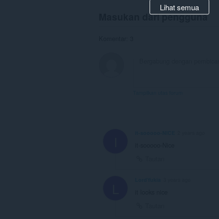
Lihat semua
Masukan dari pengguna
Komentar: 3
Tampilkan utas forum
it-sooooo-NICE
2 years ago
I
it-sooooo-Nice
Tautan
LordYukia
3 years ago
L
it looks nice
Tautan