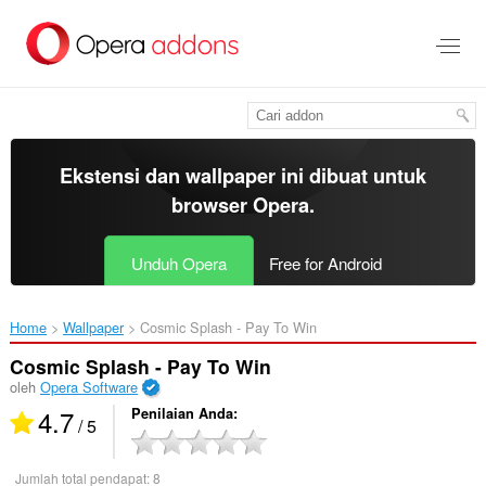
Lompat
ke
konten
utama
Ekstensi dan wallpaper ini dibuat untuk
browser Opera
.
Unduh Opera
Free for Android
Home
Wallpaper
Cosmic Splash - Pay To Win‎
Cosmic Splash - Pay To Win
oleh
Opera Software
4.7
Penilaian Anda
/ 5
Jumlah total pendapat:
8