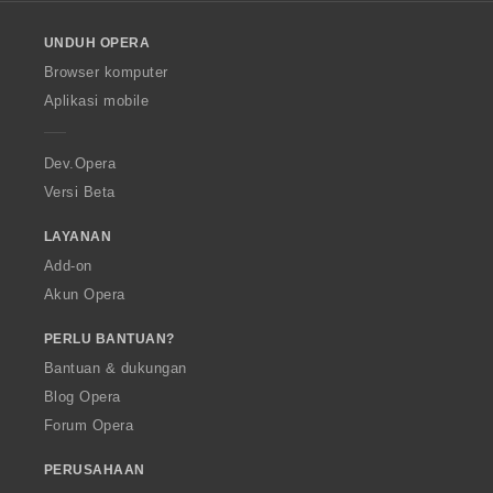
l
o
UNDUH OPERA
w
O
Browser komputer
p
Aplikasi mobile
e
r
a
Dev.Opera
Versi Beta
LAYANAN
Add-on
Akun Opera
PERLU BANTUAN?
Bantuan & dukungan
Blog Opera
Forum Opera
PERUSAHAAN