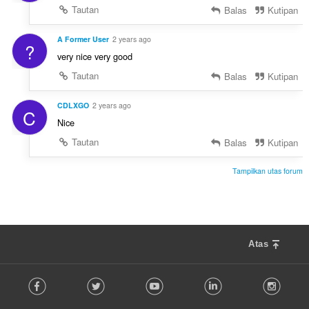
Tautan
Balas
Kutipan
A Former User
2 years ago
?
very nice very good
Tautan
Balas
Kutipan
CDLXGO
2 years ago
C
Nice
Tautan
Balas
Kutipan
Tampilkan utas forum
Atas
F
Facebook
Twitter
Youtube
LinkedIn
Instag
o
l