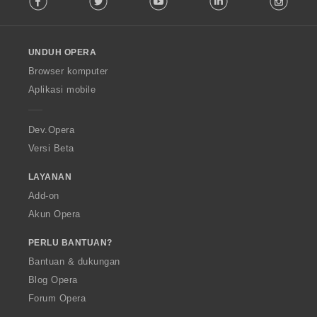
l
l
o
UNDUH OPERA
w
O
Browser komputer
p
Aplikasi mobile
e
r
a
Dev.Opera
Versi Beta
LAYANAN
Add-on
Akun Opera
PERLU BANTUAN?
Bantuan & dukungan
Blog Opera
Forum Opera