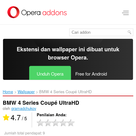
Lompat
ke
konten
utama
Ekstensi dan wallpaper ini dibuat untuk
browser Opera
.
Unduh Opera
Free for Android
Home
Wallpaper
BMW 4 Series Coupé UltraHD‎
BMW 4 Series Coupé UltraHD
oleh
gramadchukov
4.7
Penilaian Anda
/ 5
Jumlah total pendapat:
9