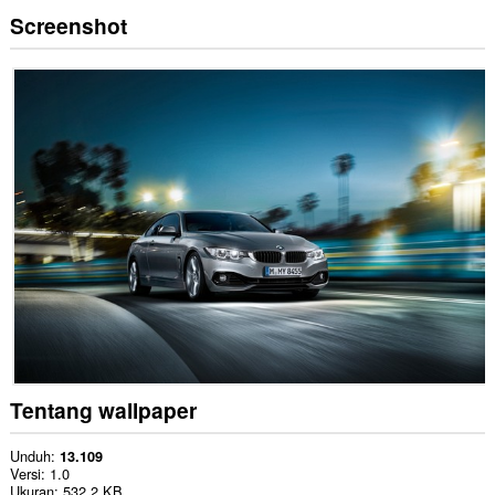
Screenshot
Tentang wallpaper
Unduh
13.109
Versi
1.0
Ukuran
532,2 KB