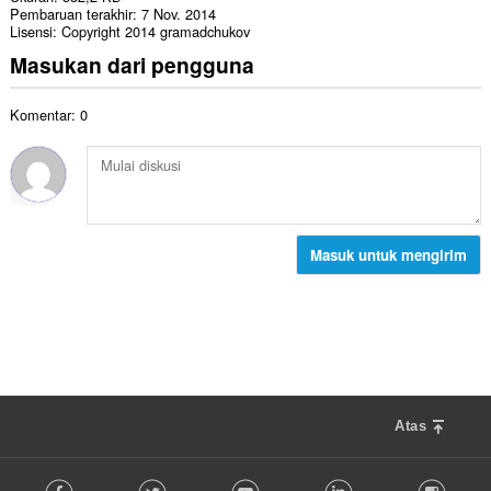
Pembaruan terakhir
7 Nov. 2014
Lisensi
Copyright 2014 gramadchukov
Masukan dari pengguna
Komentar: 0
Masuk untuk mengirim
Atas
F
Facebook
Twitter
Youtube
LinkedIn
Instag
o