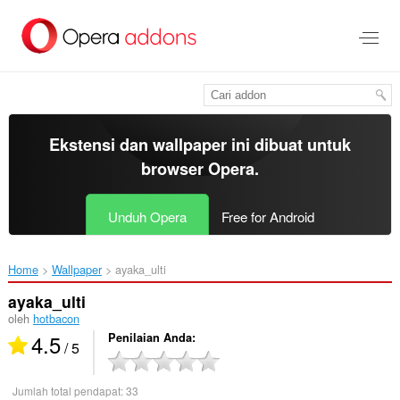
Lompat
ke
konten
utama
Ekstensi dan wallpaper ini dibuat untuk
browser Opera
.
Unduh Opera
Free for Android
Home
Wallpaper
ayaka_ulti‎
ayaka_ulti
oleh
hotbacon
4.5
Penilaian Anda
/ 5
Jumlah total pendapat:
33