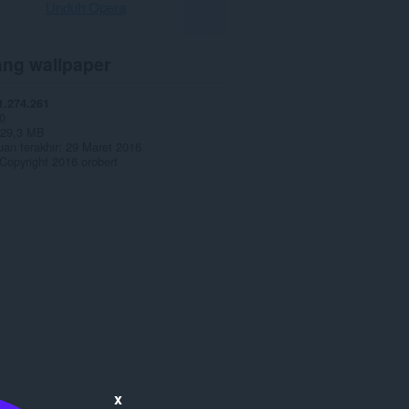
Unduh Opera
ang wallpaper
1.274.261
0
29,3 MB
an terakhir
29 Maret 2016
Copyright 2016 orobert
x