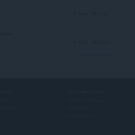
Balas
Kutipan
pantalla
Balas
Kutipan
Tampilkan utas forum
AYANAN
PERLU BANTUAN?
d-on
Bantuan & dukungan
un Opera
Blog Opera
Forum Opera