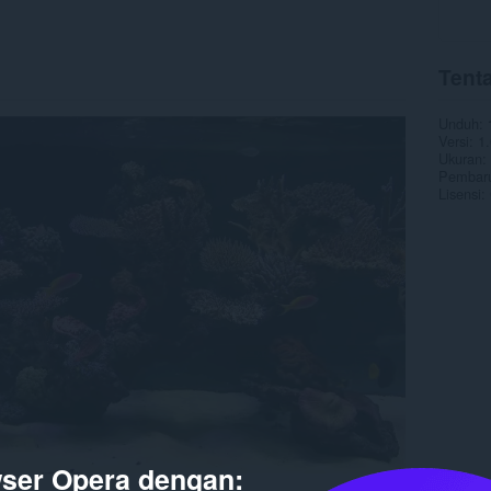
Tent
Unduh
Versi
1.
Ukuran
Pembaru
Lisensi
ser Opera dengan: