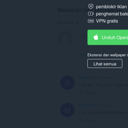
pemblokir ikla
Masukan dari pengguna
penghemat bate
VPN gratis
Komentar: 8
Unduh Oper
Ekstensi dan wallpaper i
Tampilkan utas forum
Lihat semua
BeeManYTYT
1 year ago
B
I like fish. They don't judge m
Tautan
midasgold
3 years ago
M
This is my favorite wallpaper o
Tautan