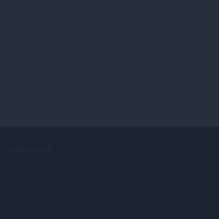
PERUSAHAAN
Lowongan
Jadilah mitra
Info pers
Hubungi kami
Tentang Opera