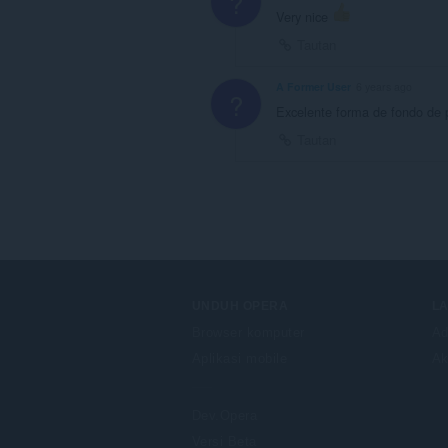
?
Very nice
Tautan
A Former User
6 years ago
?
Excelente forma de fondo de 
Tautan
UNDUH OPERA
L
Browser komputer
Ad
Aplikasi mobile
Ak
Dev.Opera
Versi Beta