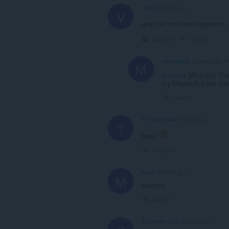
veezty
3 years ago
V
very cool animated aquarium! 
Gulung
Tautan
midasgold
3 years ago
M
@veezty
Mine too! This 
my Microsoft Edge bro
Tautan
A Former User
4 years ago
?
Neat!
Tautan
maziz
4 years ago
M
awsome
Tautan
A Former User
4 years ago