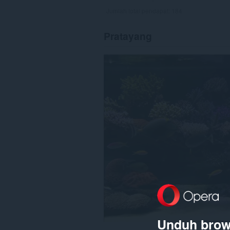
Jumlah total pendapat:
184
Pratayang
Unduh brow