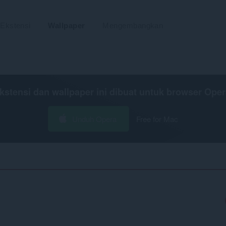
Ekstensi
Wallpaper
Mengembangkan
kstensi dan wallpaper ini dibuat untuk
browser Oper
Unduh Opera
Free for Mac