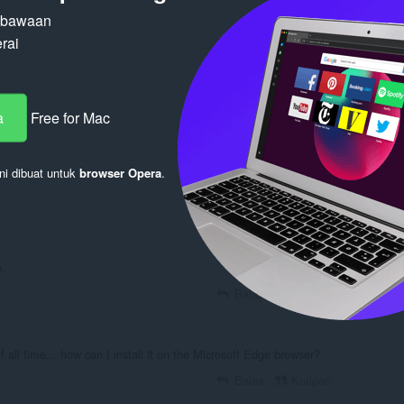
n bawaan
rai
a
Free for Mac
ni dibuat untuk
browser Opera
.
Masuk untuk mengirim
e.
Balas
Kutipan
f all time... how can I install it on the Microsoft Edge browser?
Balas
Kutipan