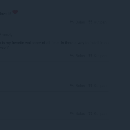
love it!
Balas
Kutipan
veezty
is my favorite wallpaper of all time. Is there a way to install in on
wser?
Balas
Kutipan
Balas
Kutipan
Balas
Kutipan