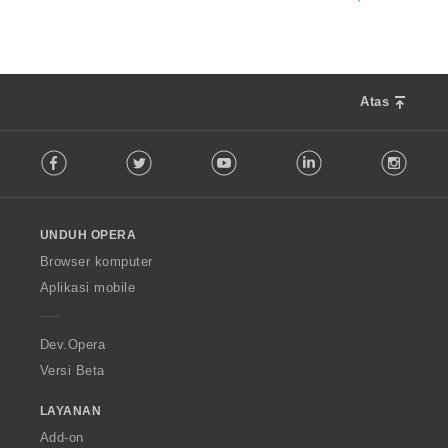
Atas
F
Facebook
Twitter
Youtube
LinkedIn
Instag
o
l
l
o
UNDUH OPERA
w
O
Browser komputer
p
Aplikasi mobile
e
r
a
Dev.Opera
Versi Beta
LAYANAN
Add-on