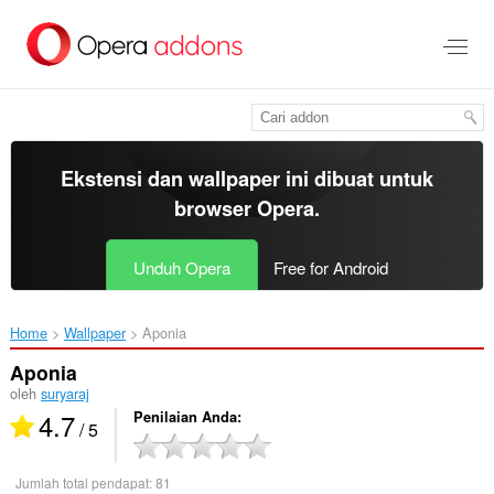
Lompat
ke
konten
utama
Ekstensi dan wallpaper ini dibuat untuk
browser Opera
.
Unduh Opera
Free for Android
Home
Wallpaper
Aponia‎
Aponia
oleh
suryaraj
4.7
Penilaian Anda
/ 5
Jumlah total pendapat:
81