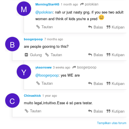
polokian
MorningStar445
1 month ago
M
@polokian
: nah ur just nasty gng, if you see two adult
women and think of kids you're a pred
Tautan
Balas
Kutipan
boogerpoop
7 months ago
B
are people gooning to this?
Gulung
Tautan
Balas
Kutipan
boogerpoop
yksorroww
3 weeks ago
Y
@boogerpoop
: yes WE are
Tautan
Balas
Kutipan
Chinashick
1 year ago
C
muito legal,intuitivo.Esse é só para testar.
Tautan
Balas
Kutipan
Tampilkan utas forum