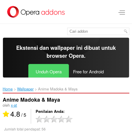
Lompat
ke
konten
utama
Ekstensi dan wallpaper ini dibuat untuk
browser Opera
.
Unduh Opera
Free for Android
Home
Wallpaper
Anime Madoka & Maya‎
Anime Madoka & Maya
oleh
x-at
4.8
Penilaian Anda
/ 5
Jumlah total pendapat:
56