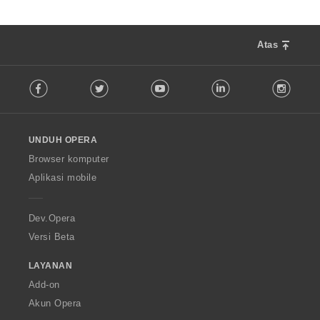
Atas
F
Facebook
Twitter
Youtube
LinkedIn
Instag
o
l
l
o
UNDUH OPERA
w
O
Browser komputer
p
Aplikasi mobile
e
r
a
Dev.Opera
Versi Beta
LAYANAN
Add-on
Akun Opera