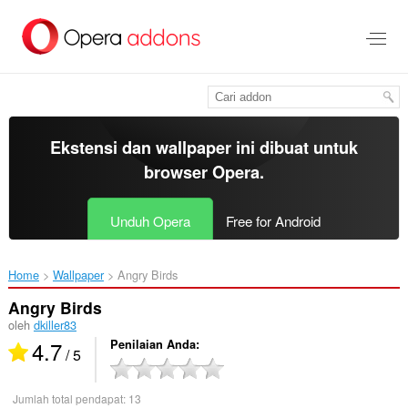
Lompat
ke
konten
utama
Ekstensi dan wallpaper ini dibuat untuk
browser Opera
.
Unduh Opera
Free for Android
Home
Wallpaper
Angry Birds‎
Angry Birds
oleh
dkiller83
4.7
Penilaian Anda
/ 5
Jumlah total pendapat:
13