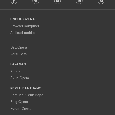
l
l
o
UNDUH OPERA
w
O
Browser komputer
p
Aplikasi mobile
e
r
a
Dev.Opera
Versi Beta
LAYANAN
Add-on
Akun Opera
PERLU BANTUAN?
Bantuan & dukungan
Blog Opera
Forum Opera