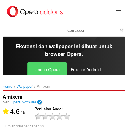
Lompat
ke
konten
utama
Ekstensi dan wallpaper ini dibuat untuk
browser Opera
.
Unduh Opera
Free for Android
Home
Wallpaper
Amixem‎
Amixem
oleh
Opera Software
4.6
Penilaian Anda
/ 5
Jumlah total pendapat:
29