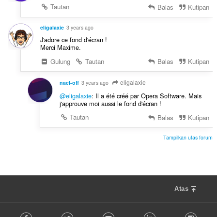
Tautan
Balas
Kutipan
eligalaxie
3 years ago
J'adore ce fond d'écran !
Merci Maxime.
Gulung
Tautan
Balas
Kutipan
eligalaxie
nael-off
3 years ago
@eligalaxie
: Il a été créé par Opera Software. Mais
j'approuve moi aussi le fond d'écran !
Tautan
Balas
Kutipan
Tampilkan utas forum
Atas
F
Facebook
Twitter
Youtube
LinkedIn
Instag
o