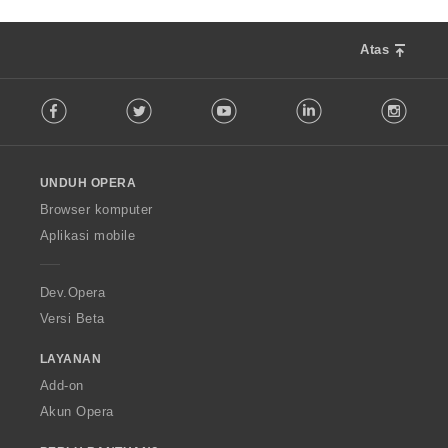
Atas
F
Facebook
Twitter
Youtube
LinkedIn
Instag
o
l
l
o
UNDUH OPERA
w
O
Browser komputer
p
Aplikasi mobile
e
r
a
Dev.Opera
Versi Beta
LAYANAN
Add-on
Akun Opera