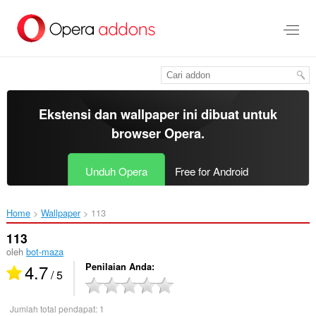
Lompat
ke
konten
utama
Ekstensi dan wallpaper ini dibuat untuk
browser Opera
.
Unduh Opera
Free for Android
Home
Wallpaper
113‎
113
oleh
bot-maza
4.7
Penilaian Anda
/ 5
Jumlah total pendapat:
1