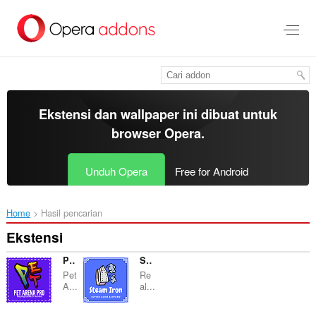
Lompat
ke
konten
utama
Ekstensi dan wallpaper ini dibuat untuk
browser Opera
.
Unduh Opera
Free for Android
Home
Hasil pencarian
Ekstensi
Pet Pro Arena - Reviews
Steam iron Buying Guide and Review
Pet
Re
A...
al...