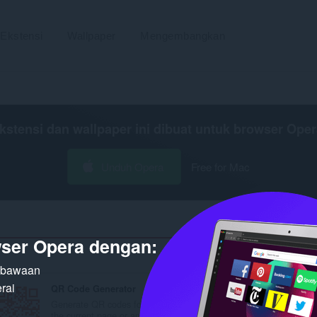
Ekstensi
Wallpaper
Mengembangkan
kstensi dan wallpaper ini dibuat untuk
browser Oper
Unduh Opera
Free for Mac
ser Opera dengan:
Hasi
n bawaan
rai
QR Code Generator
Url Shortener
Generate QR codes for
The best way to create
the current page or any...
short links using T.LY...