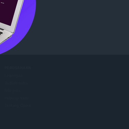
Store
.
PERUSAHAAN
Lowongan
Jadilah mitra
Info pers
Hubungi kami
Tentang Opera