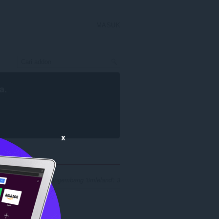
MASUK
a
.
x
l pencarian untuk pengembang 'timleland': 3