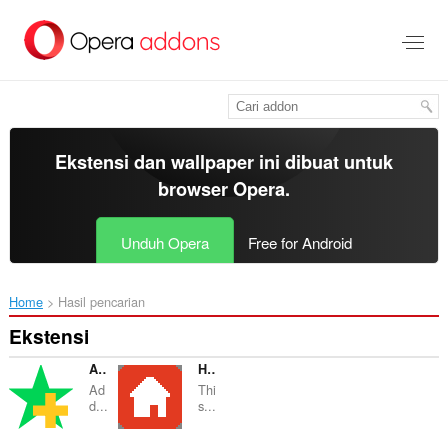
Lompat
ke
konten
utama
Ekstensi dan wallpaper ini dibuat untuk
browser Opera
.
Unduh Opera
Free for Android
Home
Hasil pencarian
Ekstensi
Add Bookmark
Homepage in New Tab
Ad
Thi
d...
s...