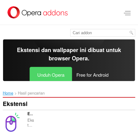
Lompat
ke
konten
utama
Ekstensi dan wallpaper ini dibuat untuk
browser Opera
.
Unduh Opera
Free for Android
Home
Hasil pencarian
Ekstensi
Enable Right Mouse Click
Eks
t...