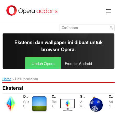
Lompat
ke
konten
utama
Ekstensi dan wallpaper ini dibuat untuk
browser Opera
.
Unduh Opera
Free for Android
Home
Hasil pencarian
Ekstensi
Desktop Lux: Effects
Click and Relax
Screensaver
Christmas Decorations
Cus
Rel
A
Ad
t...
a...
s...
d...