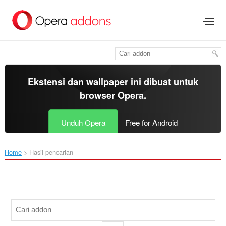
Lompat
ke
konten
utama
Ekstensi dan wallpaper ini dibuat untuk
browser Opera
.
Unduh Opera
Free for Android
Home
Hasil pencarian