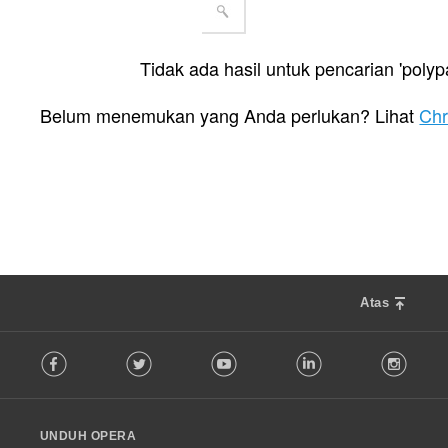
Tidak ada hasil untuk pencarian 'polyp
Belum menemukan yang Anda perlukan? Lihat
Ch
Atas
F
Facebook
Twitter
Youtube
LinkedIn
Instag
o
l
l
o
UNDUH OPERA
w