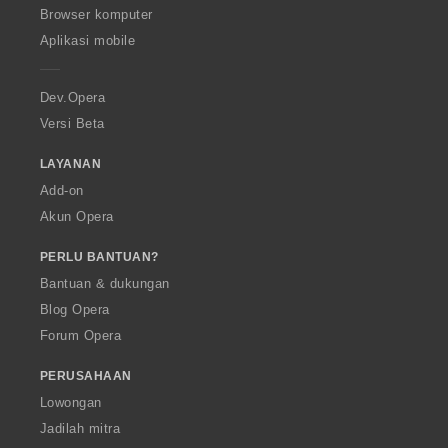
O
Browser komputer
p
Aplikasi mobile
e
r
a
Dev.Opera
Versi Beta
LAYANAN
Add-on
Akun Opera
PERLU BANTUAN?
Bantuan & dukungan
Blog Opera
Forum Opera
PERUSAHAAN
Lowongan
Jadilah mitra