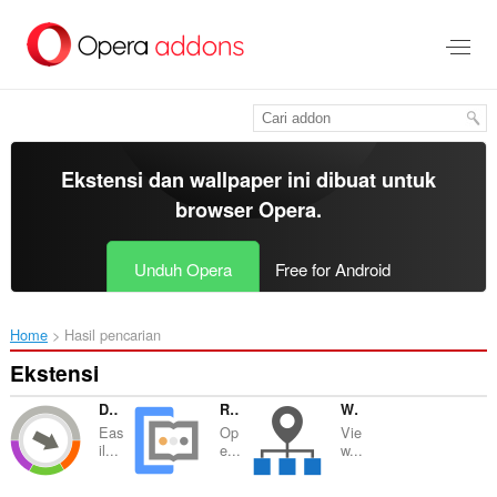
Lompat
ke
konten
utama
Ekstensi dan wallpaper ini dibuat untuk
browser Opera
.
Unduh Opera
Free for Android
Home
Hasil pencarian
Ekstensi
Download Accelerator and Manager
Reader View
What is My IP Address
Eas
Op
Vie
il...
e...
w...