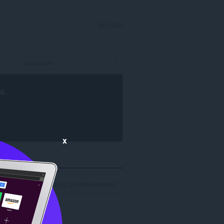
MASUK
a
.
x
rian untuk pengembang 'goldrateupdates': 1