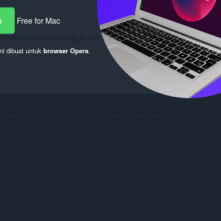
a
Free for Mac
m menemukan yang Anda perlukan? Lihat
Chrome Web 
ni dibuat untuk
browser Opera
.
AYANAN
PERLU BANTUAN?
d-on
Bantuan & dukungan
un Opera
Blog Opera
Forum Opera