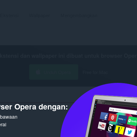
Ekstensi
Wallpaper
Mengembangkan
kstensi dan wallpaper ini dibuat untuk
browser Oper
Unduh Opera
Free for Mac
ser Opera dengan:
Hasil penca
n bawaan
rai