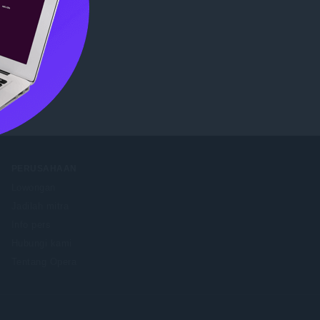
Store
.
PERUSAHAAN
Lowongan
Jadilah mitra
Info pers
Hubungi kami
Tentang Opera