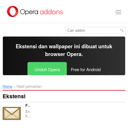
Lompat
ke
konten
utama
Ekstensi dan wallpaper ini dibuat untuk
browser Opera
.
Unduh Opera
Free for Android
Home
Hasil pencarian
Ekstensi
Faceplex
En
h...