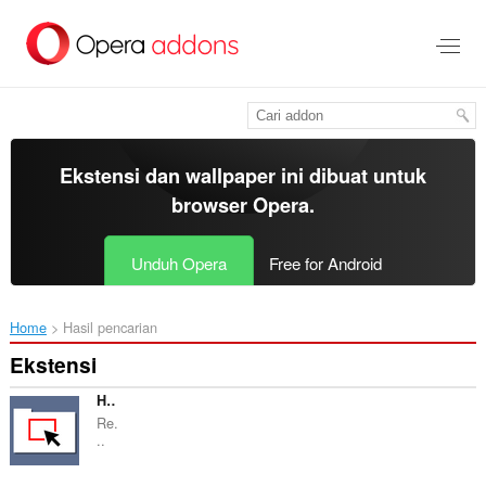
Lompat
ke
konten
utama
Ekstensi dan wallpaper ini dibuat untuk
browser Opera
.
Unduh Opera
Free for Android
Home
Hasil pencarian
Ekstensi
HTMLFilter
Re.
..