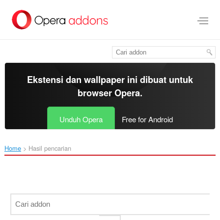
Lompat
ke
konten
utama
Ekstensi dan wallpaper ini dibuat untuk
browser Opera
.
Unduh Opera
Free for Android
Home
Hasil pencarian