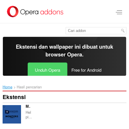
Lompat
ke
konten
utama
Ekstensi dan wallpaper ini dibuat untuk
browser Opera
.
Unduh Opera
Free for Android
Home
Hasil pencarian
Ekstensi
Monitors Guru
Hel
pi...