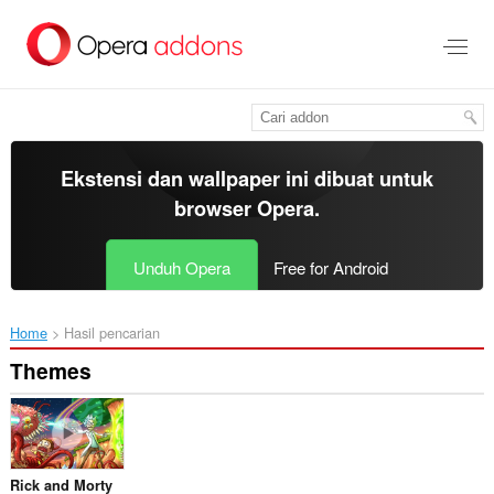
Lompat
ke
konten
utama
Ekstensi dan wallpaper ini dibuat untuk
browser Opera
.
Unduh Opera
Free for Android
Home
Hasil pencarian
Themes
Rick and Morty