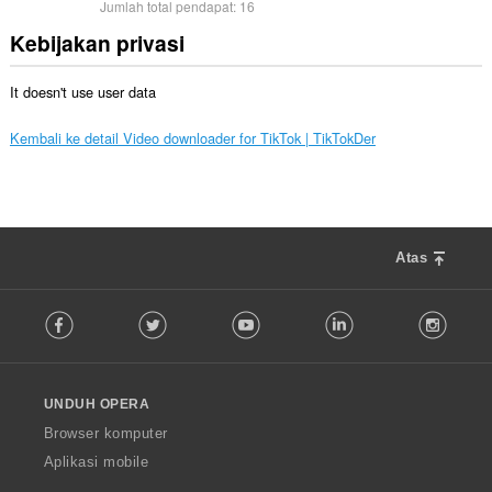
Jumlah total pendapat:
16
Kebijakan privasi
It doesn't use user data
Kembali ke detail Video downloader for TikTok | TikTokDer
Atas
F
Facebook
Twitter
Youtube
LinkedIn
Instag
o
l
l
o
UNDUH OPERA
w
O
Browser komputer
p
Aplikasi mobile
e