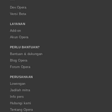
r
a
Dev.Opera
Versi Beta
LAYANAN
Add-on
Akun Opera
PERLU BANTUAN?
Bantuan & dukungan
Blog Opera
Forum Opera
PERUSAHAAN
Lowongan
Jadilah mitra
Info pers
Hubungi kami
Tentang Opera