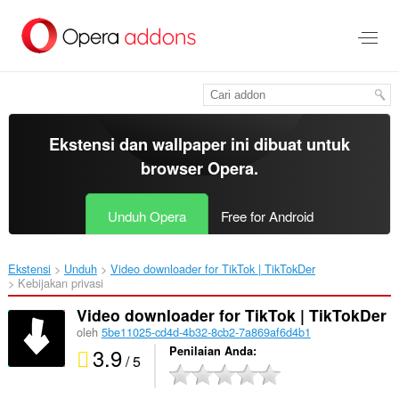
Lompat
ke
konten
utama
Ekstensi dan wallpaper ini dibuat untuk
browser Opera
.
Unduh Opera
Free for Android
Ekstensi
Unduh
Video downloader for TikTok | TikTokDer‎
Kebijakan privasi
Video downloader for TikTok | TikTokDer
oleh
5be11025-cd4d-4b32-8cb2-7a869af6d4b1
3.9
Penilaian Anda
/ 5