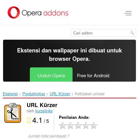
Lompat
ke
konten
utama
Ekstensi dan wallpaper ini dibuat untuk
browser Opera
.
Unduh Opera
Free for Android
Ekstensi
Produktivitas
URL Kürzer‎
Kebijakan privasi
URL Kürzer
oleh
kurzelinks
4.1
Penilaian Anda
/ 5
Jumlah total pendapat:
7