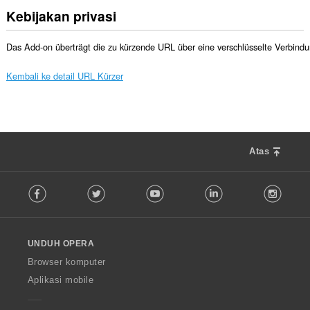
Kebijakan privasi
Das Add-on überträgt die zu kürzende URL über eine verschlüsselte Verbindu
Kembali ke detail URL Kürzer
Atas
F
Facebook
Twitter
Youtube
LinkedIn
Instag
o
l
l
o
UNDUH OPERA
w
O
Browser komputer
p
Aplikasi mobile
e
r