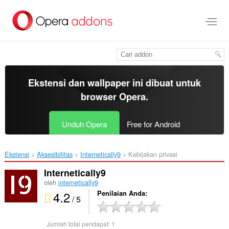
Lompat
ke
konten
utama
Ekstensi dan wallpaper ini dibuat untuk
browser Opera
.
Unduh Opera
Free for Android
Ekstensi
Aksesibilitas
Internetically9‎
Kebijakan privasi
Internetically9
oleh
internetically9
4.2
Penilaian Anda
/ 5
Jumlah total pendapat:
1