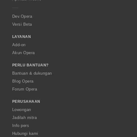
e
r
a
Dev.Opera
Versi Beta
LAYANAN
Add-on
Akun Opera
PERLU BANTUAN?
Bantuan & dukungan
Blog Opera
Forum Opera
PERUSAHAAN
Lowongan
Jadilah mitra
Info pers
Hubungi kami